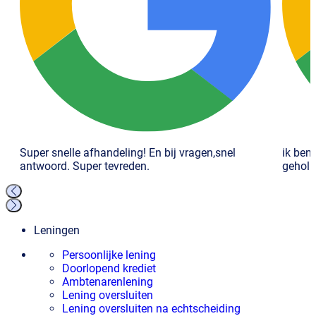
Super snelle afhandeling! En bij vragen,snel
ik ben
antwoord. Super tevreden.
geholp
Leningen
Persoonlijke lening
Doorlopend krediet
Ambtenarenlening
Lening oversluiten
Lening oversluiten na echtscheiding