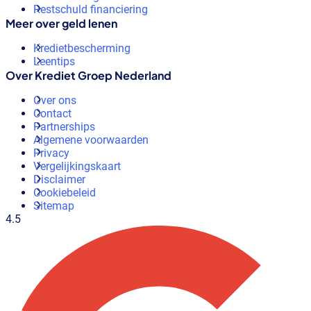
Restschuld financiering
Meer over geld lenen
Kredietbescherming
Leentips
Over Krediet Groep Nederland
Over ons
Contact
Partnerships
Algemene voorwaarden
Privacy
Vergelijkingskaart
Disclaimer
Cookiebeleid
Sitemap
4.5