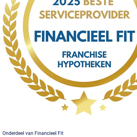
Onderdeel van Financieel Fit