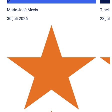
M
T
Marie-José Mevis
Tineke
30 juli 2026
23 jul