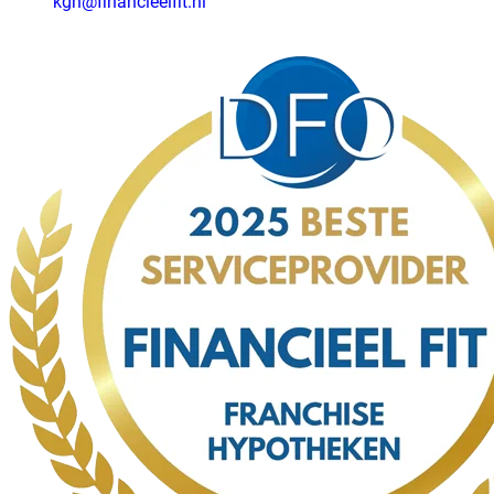
kgn@financieelfit.nl