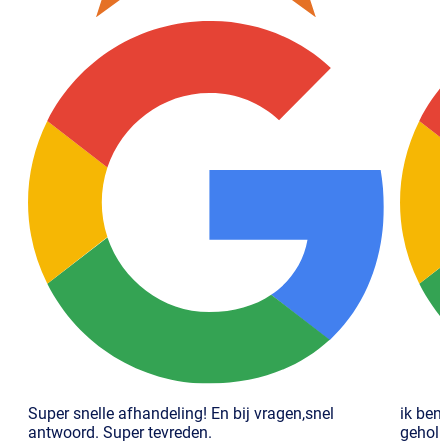
Super snelle afhandeling! En bij vragen,snel
ik ben
antwoord. Super tevreden.
geholp