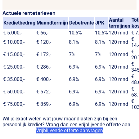
Actuele rentetarieven
Aantal
Tot
Kredietbedrag
Maandtermijn
Debetrente
JPK
termijnen
ko
€ 5.000,-
€ 66,-
10,6%
10,6%
120 mnd
€ 7
€
€ 10.000,-
€ 120,-
8,1%
8,1%
120 mnd
14.
€
€ 15.000,-
€ 172,-
7%
7%
120 mnd
20.
€
€ 25.000,-
€ 286,-
6,9%
6,9%
120 mnd
345
€
€ 35.000,-
€ 400,-
6,9%
6,9%
120 mnd
48.
€
€ 50.000,-
€ 572,-
6,9%
6,9%
120 mnd
68.
€
€ 75.000,-
€ 859,-
6,9%
6,9%
120 mnd
103
Wil je exact weten wat jouw maandlasten zijn bij een
persoonlijk krediet? Vraag dan een vrijblijvende offerte aan.
Vrijblijvende offerte aanvragen