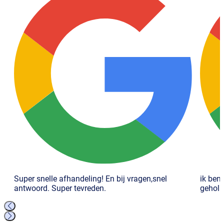
Super snelle afhandeling! En bij vragen,snel
ik ben
antwoord. Super tevreden.
geholp