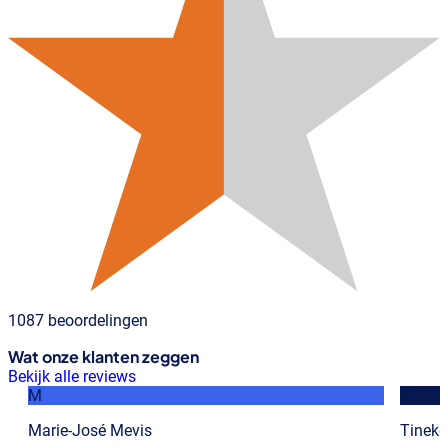
1087 beoordelingen
Wat onze klanten zeggen
Bekijk alle reviews
M
T
Marie-José Mevis
Tineke