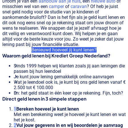
Droom je van een
aanbouw aan je huis
, een
nieuwe auto
of
misschien wel van een
camper
of
caravan
? Of heb je juist
snel geld nodig voor de studie van je kinderen of
aankomende bruiloft? Dan is het fijn als je geld kunt lenen en
dit ook nog eens snel op je rekening staat om jouw droom of
wens te realiseren. We snappen dat je jezelf afvraagt hoe je
dit veilig en verantwoord kunt doen. Wij helpen je en gaan
altijd voor de beste keuze voor jou. Zo weet je zeker dat jouw
lening past bij jouw financiële situatie.
Benieuwd hoeveel jij kunt lenen?
Waarom geld lenen bij Krediet Groep Nederland?
Sinds 1999 helpen wij klanten zoals jij aan leningen die
passen bij hun leendoel
Je kunt jouw lening gemakkelijk online aanvragen
Wat je leendoel ook is, je kunt bij ons geld lenen vanaf €
2.500 tot € 100.000
En: het geld staat in één keer op je rekening. Fijn, toch?
Direct geld lenen in 3 simpele stappen
Bereken hoeveel je kunt lenen
Met een berekening weet je hoeveel je kunt lenen en wat
het je kost.
Vul jouw gegevens in en wij beoordelen je aanvraag